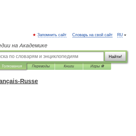
Запомнить сайт
Словарь на свой сайт
RU
едии на Академике
Найти!
Толкования
Переводы
Книги
Игры ⚽
rançais-Russe