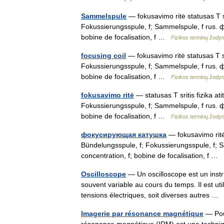
Sammelspule
— fokusavimo ritė statusas T sr
Fokussierungsspule, f; Sammelspule, f rus. 
bobine de focalisation, f …
Fizikos terminų žody
focusing coil
— fokusavimo ritė statusas T sri
Fokussierungsspule, f; Sammelspule, f rus. 
bobine de focalisation, f …
Fizikos terminų žody
fokusavimo ritė
— statusas T sritis fizika at
Fokussierungsspule, f; Sammelspule, f rus. 
bobine de focalisation, f …
Fizikos terminų žody
фокусирующая катушка
— fokusavimo ritė s
Bündelungsspule, f; Fokussierungsspule, f;
concentration, f; bobine de focalisation, f …
Oscilloscope
— Un oscilloscope est un instr
souvent variable au cours du temps. Il est uti
tensions électriques, soit diverses autres 
Imagerie par résonance magnétique
— Pour