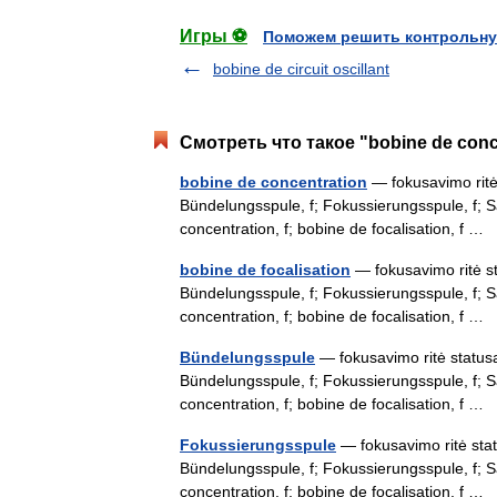
Игры ⚽
Поможем решить контрольну
bobine de circuit oscillant
Смотреть что такое "bobine de conc
bobine de concentration
— fokusavimo ritė s
Bündelungsspule, f; Fokussierungsspule, f;
concentration, f; bobine de focalisation, f …
bobine de focalisation
— fokusavimo ritė sta
Bündelungsspule, f; Fokussierungsspule, f;
concentration, f; bobine de focalisation, f …
Bündelungsspule
— fokusavimo ritė statusas 
Bündelungsspule, f; Fokussierungsspule, f;
concentration, f; bobine de focalisation, f …
Fokussierungsspule
— fokusavimo ritė status
Bündelungsspule, f; Fokussierungsspule, f;
concentration, f; bobine de focalisation, f …