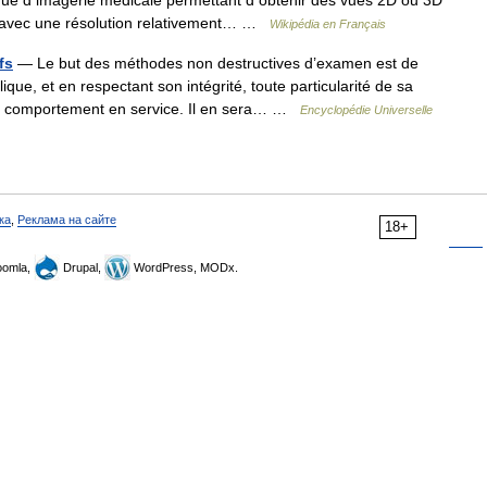
ue d imagerie médicale permettant d obtenir des vues 2D ou 3D
ve avec une résolution relativement… …
Wikipédia en Français
fs
— Le but des méthodes non destructives d’examen est de
que, et en respectant son intégrité, toute particularité de sa
son comportement en service. Il en sera… …
Encyclopédie Universelle
ка
,
Реклама на сайте
18+
omla,
Drupal,
WordPress, MODx.