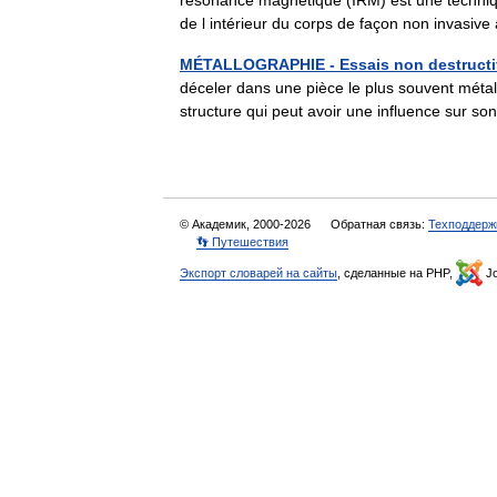
résonance magnétique (IRM) est une techniq
de l intérieur du corps de façon non invasi
MÉTALLOGRAPHIE - Essais non destructi
déceler dans une pièce le plus souvent métalli
structure qui peut avoir une influence sur 
© Академик, 2000-2026
Обратная связь:
Техподдерж
👣 Путешествия
Экспорт словарей на сайты
, сделанные на PHP,
Jo