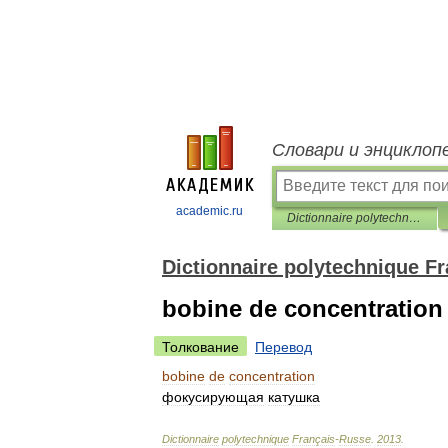
Словари и энциклоп
academic.ru
Dictionnaire polytechnique Français-Russe
Dictionnaire polytechnique F
bobine de concentration
Толкование
Перевод
bobine
de
concentration
фокусирующая
катушка
Dictionnaire
polytechnique
Français
-
Russe
.
2013
.