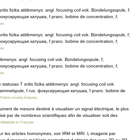
itis fizika atitikmenys: angl. focusing coil vok. Bündelungsspule, f;
фокусирующая катушка, f pranc. bobine de concentration, f;
nas
tis fizika atitikmenys: angl. focusing coil vok. Bündelungsspule, f;
фокусирующая катушка, f pranc. bobine de concentration, f;
nas
itikmenys: angl. focusing coil vok. Bündelungsspule, f;
фокусирующая катушка, f pranc. bobine de concentration, f;
nas
tatusas T sritis fizika atitikmenys: angl. focusing coil vok.
 Sammelspule, f rus. фокусирующая катушка, f pranc. bobine de
Fizikos terminų žodynas
ument de mesure destiné à visualiser un signal électrique, le plus
lisé par de nombreux scientifiques afin de visualiser soit des
…
Wikipédia en Français
 les articles homonymes, voir IRM et MRI. L imagerie par